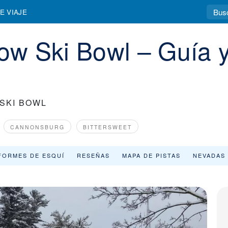
l de la estación e informes de nieve
E VIAJE
low Ski Bowl – Guía 
SKI BOWL
CANNONSBURG
BITTERSWEET
FORMES DE ESQUÍ
RESEÑAS
MAPA DE PISTAS
NEVADAS