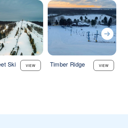
eet Ski
Timber Ridge
S
VIEW
VIEW