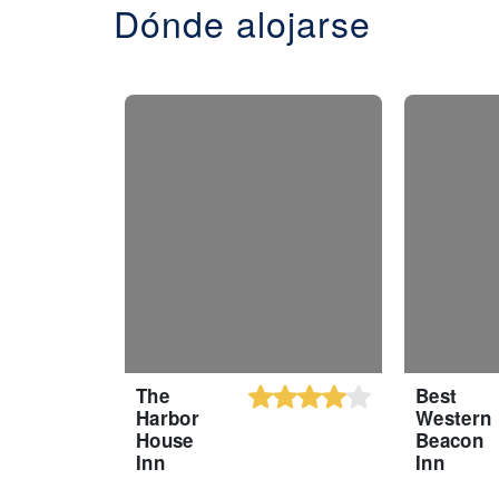
Dónde alojarse
The
Best
Harbor
Western
House
Beacon
Inn
Inn