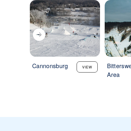
Cannonsburg
Bittersw
VIEW
Area