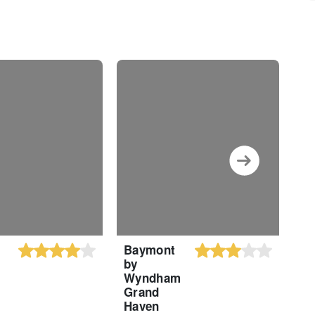
Baymont
R
by
In
Wyndham
Grand
Haven