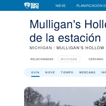
Mulligan's Hollow Ski Bowl Estación de esquí - Descripción genera
NIEVE
PLANIFICACIÓN D
Mulligan's Hol
de la estación
MICHIGAN
/
MULLIGAN'S HOLLOW 
RELACIONADAS:
MICHIGAN
CERCANO:
GUÍA
NIEVE
TIEMPO
WEBCAMS
IN