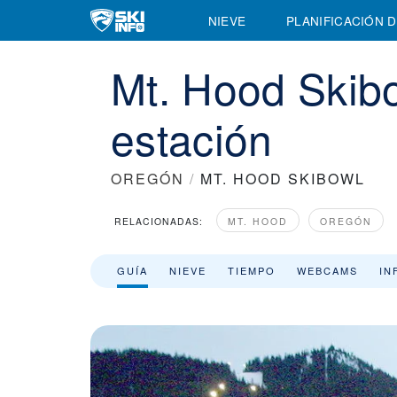
Mt. Hood Skibowl Estación de esquí - Descripción general de la e
NIEVE
PLANIFICACIÓN D
Mt. Hood Skibo
estación
OREGÓN
/
MT. HOOD SKIBOWL
RELACIONADAS:
MT. HOOD
OREGÓN
GUÍA
NIEVE
TIEMPO
WEBCAMS
IN