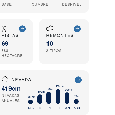
BASE
CUMBRE
DESNIVEL
PISTAS
REMONTES
69
10
388
2
TIPOS
HECTACRE
NEVADA
419cm
127cm
102cm
99cm
80cm
NEVADAS
42cm
38cm
ANUALES
NOV.
DIC.
ENE.
FEB.
MAR.
ABR.