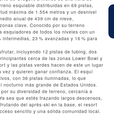
rreno esquiable distribuidas en 69 pistas,
itud máxima de 1.554 metros y un desnivel
omedio anual de 439 cm de nieve,
 zonas clave. Conocido por su terreno
a esquiadores de todos los niveles con un
 % intermedias, 23 % avanzadas y 16 % para
frutar, incluyendo 12 pistas de tubing, dos
rincipiantes cerca de las zonas Lower Bowl y
ort y las pistas verdes hacen de este un lugar
a vez y quieren ganar confianza. El esquí
ivos, con 36 pistas iluminadas, lo que
uí nocturno más grande de Estados Unidos.
 por su diversidad de terreno, cercanía a
 Ya sea que estés trazando largos descensos,
frutando del après-ski en la base, el resort
cceso sencillo y una sólida comunidad local.