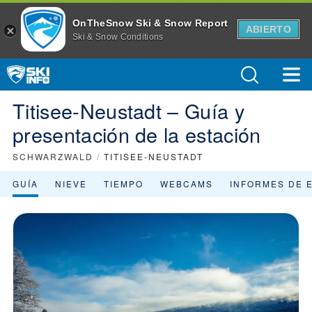
Titisee-Neustadt Estación de esquí - Descripción general de la est
OnTheSnow Ski & Snow Report
ABIERTO
Ski & Snow Conditions
Titisee-Neustadt – Guía y
presentación de la estación
SCHWARZWALD
/
TITISEE-NEUSTADT
GUÍA
NIEVE
TIEMPO
WEBCAMS
INFORMES DE 