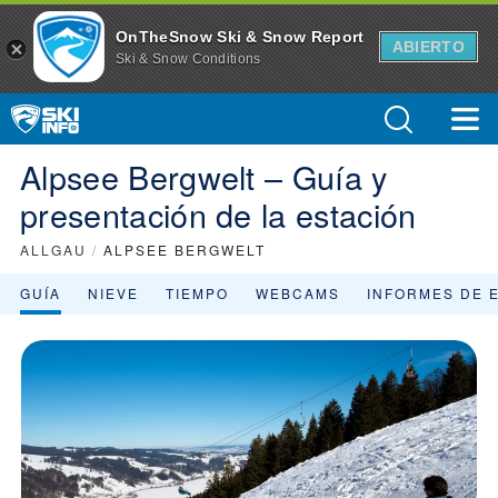
Alpsee Bergwelt Estación de esquí - Descripción general de la esta
OnTheSnow Ski & Snow Report
ABIERTO
Ski & Snow Conditions
Alpsee Bergwelt – Guía y
presentación de la estación
ALLGAU
/
ALPSEE BERGWELT
GUÍA
NIEVE
TIEMPO
WEBCAMS
INFORMES DE 