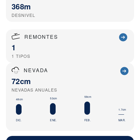
368m
DESNIVEL
REMONTES
1
1
TIPOS
NEVADA
72cm
NEVADAS ANUALES
59cm
53cm
48cm
1.7cm
DIC.
ENE.
FEB.
MAR.