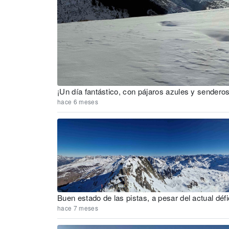
¡Un día fantástico, con pájaros azules y sendero
hace 6 meses
Buen estado de las pistas, a pesar del actual défi
hace 7 meses