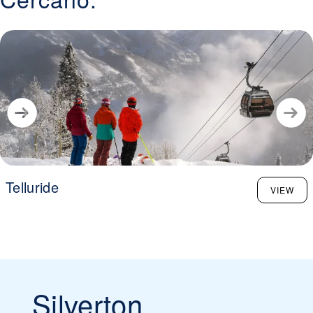
Telluride
VIEW
Silverton