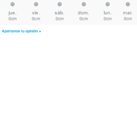
jue.
vie.
sáb.
dom.
lun.
mar.
0cm
0cm
0cm
0cm
0cm
0cm
Apórtanos tu opinión