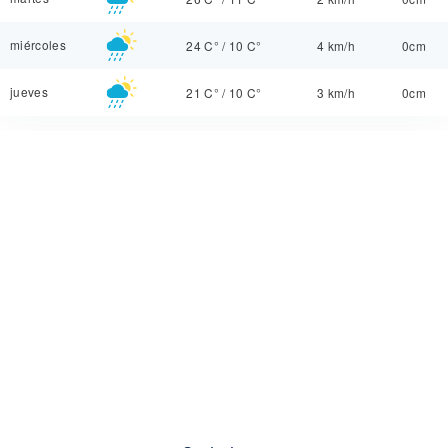
miércoles
24 C°
/
10 C°
4 km/h
0cm
jueves
21 C°
/
10 C°
3 km/h
0cm