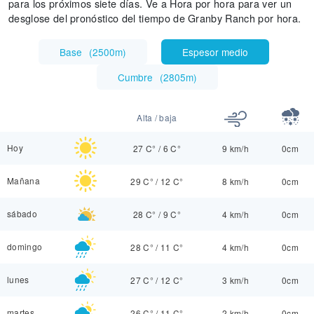
para los próximos siete días. Ve a Hora por hora para ver un
desglose del pronóstico del tiempo de Granby Ranch por hora.
Base
(
2500m
)
Espesor medio
Cumbre
(
2805m
)
Alta / baja
Hoy
27 C°
/
6 C°
9 km/h
0cm
Mañana
29 C°
/
12 C°
8 km/h
0cm
sábado
28 C°
/
9 C°
4 km/h
0cm
domingo
28 C°
/
11 C°
4 km/h
0cm
lunes
27 C°
/
12 C°
3 km/h
0cm
martes
26 C°
/
11 C°
2 km/h
0cm