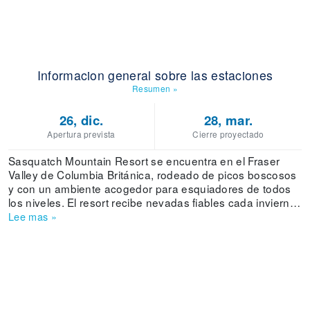
Informacion general sobre las estaciones
Resumen
»
26, dic.
28, mar.
Apertura prevista
Cierre proyectado
Sasquatch Mountain Resort se encuentra en el Fraser
Valley de Columbia Británica, rodeado de picos boscosos
y con un ambiente acogedor para esquiadores de todos
los niveles. El resort recibe nevadas fiables cada invierno,
lo que garantiza condiciones consistentes en sus 121
Lee mas
»
hectáreas de terreno esquiable. Con 43 pistas y 4
remontes, incluyendo telesillas cuádruples y triples, ofrece
una mezcla equilibrada de oportunidades de esquí tanto
para familias como para aficionados. La dificultad de las
pistas está bien distribuida: 19 % son aptas para
principiantes, 33 % para intermedios, 35 % para