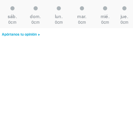
sáb.
dom.
lun.
mar.
mié.
jue.
0cm
0cm
0cm
0cm
0cm
0cm
Apórtanos tu opinión