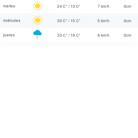
martes
24 C°
/
13 C°
7 km/h
0cm
miércoles
30 C°
/
15 C°
5 km/h
0cm
jueves
33 C°
/
19 C°
6 km/h
0cm