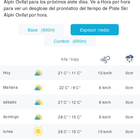
Alpin Ovifat para los próximos siete días. Ve a Hora por hora
para ver un desglose del pronóstico del tiempo de Piste Ski
Alpin Ovifat por hora.
Base
(
600m
)
Espesor medio
Cumbre
(
650m
)
Alta / baja
Hoy
21 C°
/
11 C°
10 km/h
0cm
Mañana
22 C°
/
9 C°
6 km/h
0cm
sábado
27 C°
/
12 C°
6 km/h
0cm
domingo
28 C°
/
15 C°
6 km/h
0cm
lunes
26 C°
/
15 C°
10 km/h
0cm