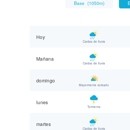
Base
(
1050m
)
E
Hoy
Caidas de lluvia
Mañana
Caidas de lluvia
domingo
Mayormente soleado
lunes
Tormenta
martes
Caidas de lluvia