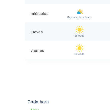
miércoles
Mayormente soleado
jueves
Soleado
viernes
Soleado
Cada hora