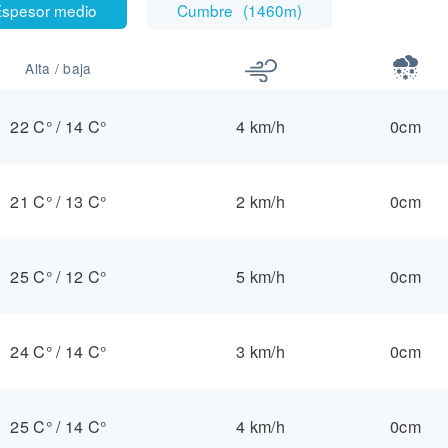
spesor medio
Cumbre
(
1460m
)
Alta / baja
22 C°
/
14 C°
4 km/h
0cm
21 C°
/
13 C°
2 km/h
0cm
25 C°
/
12 C°
5 km/h
0cm
24 C°
/
14 C°
3 km/h
0cm
25 C°
/
14 C°
4 km/h
0cm