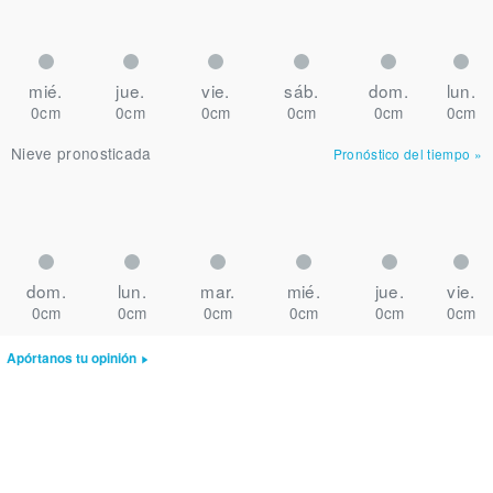
mié.
jue.
vie.
sáb.
dom.
lun.
0cm
0cm
0cm
0cm
0cm
0cm
Nieve pronosticada
Pronóstico del tiempo
»
dom.
lun.
mar.
mié.
jue.
vie.
0cm
0cm
0cm
0cm
0cm
0cm
Apórtanos tu opinión