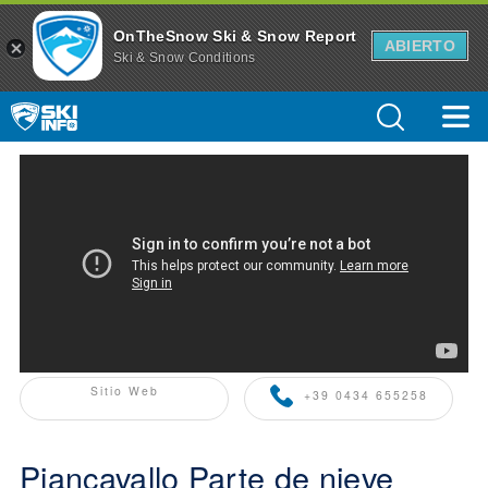
OnTheSnow Ski & Snow Report
ABIERTO
Ski & Snow Conditions
SKIINFO+ PARTNER
Sitio Web
+39 0434 655258
Piancavallo Parte de nieve