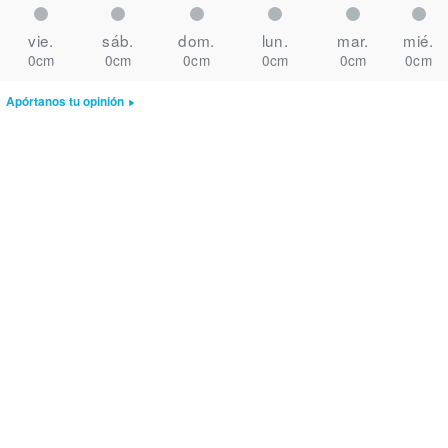
vie.
sáb.
dom.
lun.
mar.
mié.
0cm
0cm
0cm
0cm
0cm
0cm
Apórtanos tu opinión