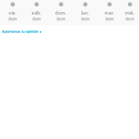
vie.
sáb.
dom.
lun.
mar.
mié.
0cm
0cm
0cm
0cm
0cm
0cm
Apórtanos tu opinión