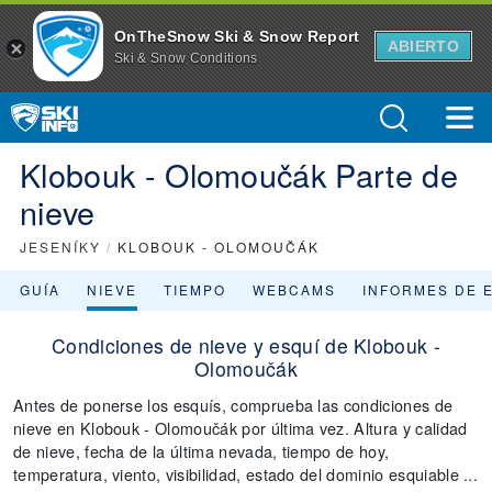
OnTheSnow Ski & Snow Report
ABIERTO
Ski & Snow Conditions
Klobouk - Olomoučák Parte de
nieve
JESENÍKY
/
KLOBOUK - OLOMOUČÁK
GUÍA
NIEVE
TIEMPO
WEBCAMS
INFORMES DE 
Condiciones de nieve y esquí de Klobouk -
Olomoučák
Antes de ponerse los esquís, comprueba las condiciones de
nieve en Klobouk - Olomoučák por última vez. Altura y calidad
de nieve, fecha de la última nevada, tiempo de hoy,
temperatura, viento, visibilidad, estado del dominio esquiable ...