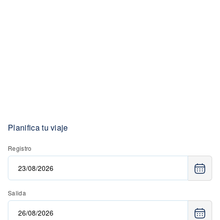
Planifica tu viaje
Registro
Salida