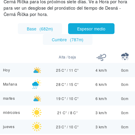
Černá Říčka para los próximos siete días. Ve a Hora por hora
para ver un desglose del pronóstico del tiempo de Desná -
Černá Říčka por hora.
Base
(
682m
)
Espesor medio
Cumbre
(
787m
)
Alta / baja
Hoy
25 C°
/
11 C°
4 km/h
0cm
Mañana
28 C°
/
15 C°
6 km/h
0cm
martes
19 C°
/
10 C°
6 km/h
0cm
miércoles
21 C°
/
8 C°
3 km/h
0cm
jueves
23 C°
/
10 C°
3 km/h
0cm