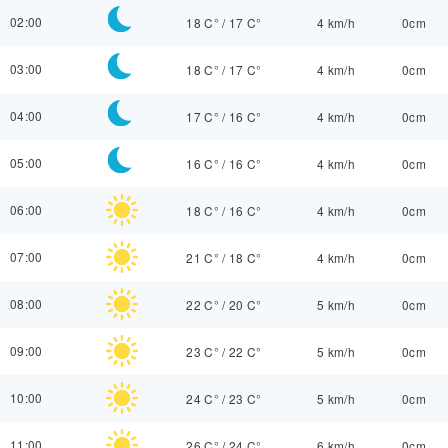
02:00
18 C°
/
17 C°
4 km/h
0cm
03:00
18 C°
/
17 C°
4 km/h
0cm
04:00
17 C°
/
16 C°
4 km/h
0cm
05:00
16 C°
/
16 C°
4 km/h
0cm
06:00
18 C°
/
16 C°
4 km/h
0cm
07:00
21 C°
/
18 C°
4 km/h
0cm
08:00
22 C°
/
20 C°
5 km/h
0cm
09:00
23 C°
/
22 C°
5 km/h
0cm
10:00
24 C°
/
23 C°
5 km/h
0cm
11:00
26 C°
/
24 C°
6 km/h
0cm