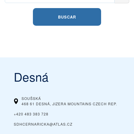
BUSCAR
Desná
SOUŠSKÁ
468 61 DESNÁ, JIZERA MOUNTAINS
CZECH REP.
+420 483 383 728
SDHCERNARICKA@ATLAS.CZ