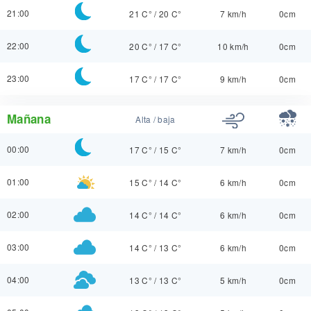
21:00
21 C°
/
20 C°
7 km/h
0cm
22:00
20 C°
/
17 C°
10 km/h
0cm
23:00
17 C°
/
17 C°
9 km/h
0cm
Mañana
Alta / baja
00:00
17 C°
/
15 C°
7 km/h
0cm
01:00
15 C°
/
14 C°
6 km/h
0cm
02:00
14 C°
/
14 C°
6 km/h
0cm
03:00
14 C°
/
13 C°
6 km/h
0cm
04:00
13 C°
/
13 C°
5 km/h
0cm