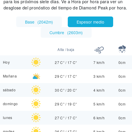
para los próximos siete días. Ve a Hora por hora para ver un
desglose del pronóstico del tiempo de Diamond Peak por hora.
Base
(
2042m
)
Espesor medio
Cumbre
(
2603m
)
Alta / baja
Hoy
27 C°
/
17 C°
7 km/h
0cm
Mañana
29 C°
/
17 C°
3 km/h
0cm
sábado
30 C°
/
20 C°
4 km/h
0cm
domingo
29 C°
/
19 C°
5 km/h
0cm
lunes
27 C°
/
17 C°
6 km/h
0cm
martes
26 C°
/
17 C°
5 km/h
0cm