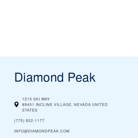
Diamond Peak
1210 SKI WAY
89451 INCLINE VILLAGE, NEVADA
UNITED
STATES
(775) 832-1177
INFO@DIAMONDPEAK.COM