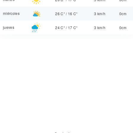
miércoles
26 C°
/
16 C°
3 km/h
0cm
jueves
24 C°
/
17 C°
3 km/h
0cm