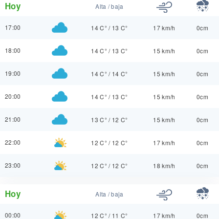
Hoy
Alta / baja
17:00
14 C°
/
13 C°
17 km/h
0cm
18:00
14 C°
/
13 C°
15 km/h
0cm
19:00
14 C°
/
14 C°
15 km/h
0cm
20:00
14 C°
/
13 C°
15 km/h
0cm
21:00
13 C°
/
12 C°
15 km/h
0cm
22:00
12 C°
/
12 C°
17 km/h
0cm
23:00
12 C°
/
12 C°
18 km/h
0cm
Hoy
Alta / baja
00:00
12 C°
/
11 C°
17 km/h
0cm