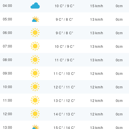
04:00
10 C°
/
9 C°
15 km/h
0cm
05:00
9 C°
/
8 C°
13 km/h
0cm
06:00
9 C°
/
8 C°
13 km/h
0cm
07:00
10 C°
/
9 C°
13 km/h
0cm
08:00
11 C°
/
9 C°
13 km/h
0cm
09:00
11 C°
/
10 C°
12 km/h
0cm
10:00
12 C°
/
11 C°
12 km/h
0cm
11:00
13 C°
/
12 C°
12 km/h
0cm
12:00
14 C°
/
13 C°
12 km/h
0cm
13:00
15 C°
/
14 C°
13 km/h
0cm