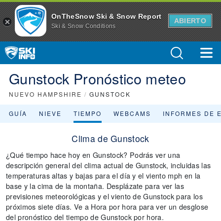
OnTheSnow Ski & Snow Report
ABIERTO
Ski & Snow Conditions
Gunstock Pronóstico meteo
NUEVO HAMPSHIRE
/
GUNSTOCK
GUÍA
NIEVE
TIEMPO
WEBCAMS
INFORMES DE 
Clima de Gunstock
¿Qué tiempo hace hoy en Gunstock? Podrás ver una
descripción general del clima actual de Gunstock, incluidas las
temperaturas altas y bajas para el día y el viento mph en la
base y la cima de la montaña. Desplázate para ver las
previsiones meteorológicas y el viento de Gunstock para los
próximos siete días. Ve a Hora por hora para ver un desglose
del pronóstico del tiempo de Gunstock por hora.