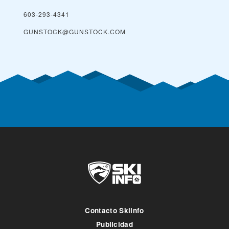
603-293-4341
GUNSTOCK@GUNSTOCK.COM
Contacto Skiinfo
Publicidad