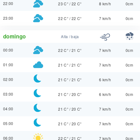
22:00
23 C°
/
22 C°
8 km/h
0cm
23:00
22 C°
/
22 C°
7 km/h
0cm
domingo
Alta / baja
00:00
22 C°
/
21 C°
7 km/h
0cm
01:00
21 C°
/
21 C°
7 km/h
0cm
02:00
21 C°
/
21 C°
6 km/h
0cm
03:00
21 C°
/
20 C°
6 km/h
0cm
04:00
21 C°
/
20 C°
7 km/h
0cm
05:00
21 C°
/
20 C°
7 km/h
0cm
06:00
22 C°
/
21 C°
7 km/h
0cm