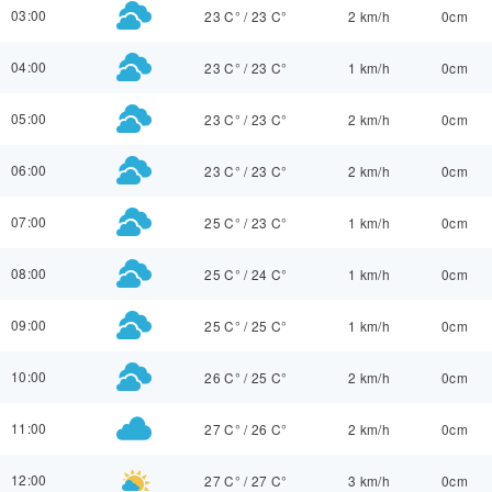
03:00
23 C°
/
23 C°
2 km/h
0cm
04:00
23 C°
/
23 C°
1 km/h
0cm
05:00
23 C°
/
23 C°
2 km/h
0cm
06:00
23 C°
/
23 C°
2 km/h
0cm
07:00
25 C°
/
23 C°
1 km/h
0cm
08:00
25 C°
/
24 C°
1 km/h
0cm
09:00
25 C°
/
25 C°
1 km/h
0cm
10:00
26 C°
/
25 C°
2 km/h
0cm
11:00
27 C°
/
26 C°
2 km/h
0cm
12:00
27 C°
/
27 C°
3 km/h
0cm