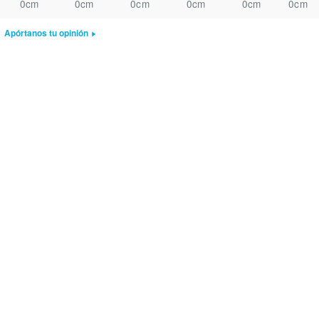
0cm
0cm
0cm
0cm
0cm
0cm
Apórtanos tu opinión