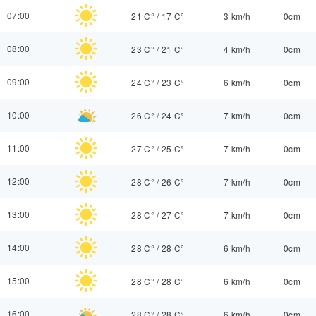
07:00
21 C°
/
17 C°
3 km/h
0cm
08:00
23 C°
/
21 C°
4 km/h
0cm
09:00
24 C°
/
23 C°
6 km/h
0cm
10:00
26 C°
/
24 C°
7 km/h
0cm
11:00
27 C°
/
25 C°
7 km/h
0cm
12:00
28 C°
/
26 C°
7 km/h
0cm
13:00
28 C°
/
27 C°
7 km/h
0cm
14:00
28 C°
/
28 C°
6 km/h
0cm
15:00
28 C°
/
28 C°
6 km/h
0cm
16:00
28 C°
/
28 C°
6 km/h
0cm