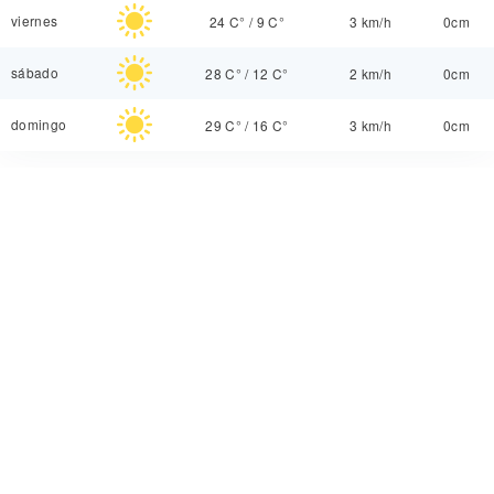
viernes
24 C°
/
9 C°
3 km/h
0cm
sábado
28 C°
/
12 C°
2 km/h
0cm
domingo
29 C°
/
16 C°
3 km/h
0cm