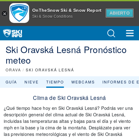
OnTheSnow Ski & Snow Report
ABIERTO
Ski & Snow Conditions
Ski Oravská Lesná Pronóstico
meteo
ORAVA
/
SKI ORAVSKÁ LESNÁ
GUÍA
NIEVE
TIEMPO
WEBCAMS
INFORMES DE 
Clima de Ski Oravská Lesná
¿Qué tiempo hace hoy en Ski Oravská Lesná? Podrás ver una
descripción general del clima actual de Ski Oravská Lesná,
incluidas las temperaturas altas y bajas para el día y el viento
mph en la base y la cima de la montaña. Desplázate para ver
las previsiones meteorológicas y el viento de Ski Oravská