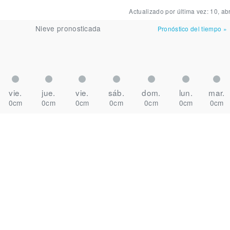
Actualizado por última vez:
10, abr
Nieve pronosticada
Pronóstico del tiempo
»
vie.
jue.
vie.
sáb.
dom.
lun.
mar.
0cm
0cm
0cm
0cm
0cm
0cm
0cm