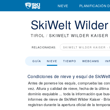
NIEVE
PLANIFICACIÓN D
SkiWelt Wilder 
TIROL
/
SKIWELT WILDER KAISER 
RELACIONADAS:
SKIWELT WILDER KAISER -
GUÍA
NIEVE
TIEMPO
WEBCAMS
IN
Condiciones de nieve y esquí de SkiWelt 
Antes de ponerse los esquís, comprueba las condi
vez. Altura y calidad de nieve, fecha de la última
dominio esquiable ... toda la información que bu
informes de nieve de SkiWelt Wilder Kaiser - Bri
registran durante la apertura oficial de la tempor