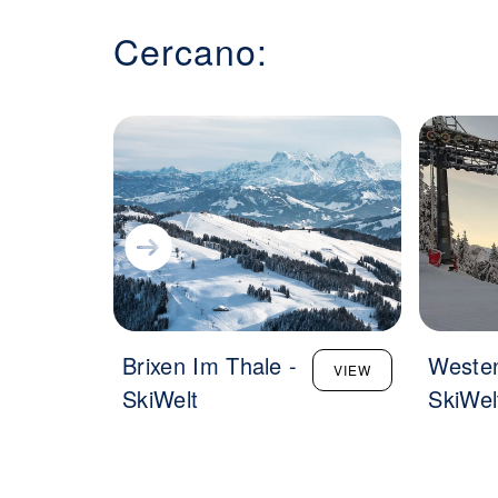
Cercano:
Brixen Im Thale -
Westen
VIEW
SkiWelt
SkiWel