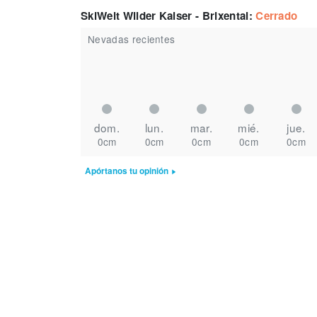
SkiWelt Wilder Kaiser - Brixental
:
Cerrado
Nevadas recientes
dom.
lun.
mar.
mié.
jue.
0cm
0cm
0cm
0cm
0cm
Apórtanos tu opinión