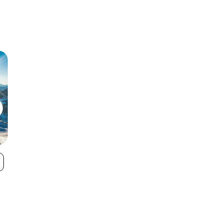
Söll - SkiWelt
Itter - SkiWelt
VIEW