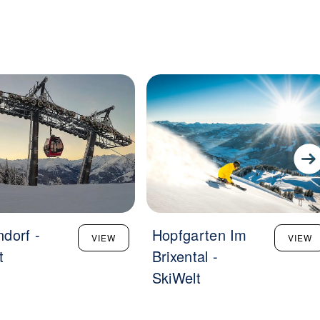
dorf -
Hopfgarten Im
VIEW
VIEW
t
Brixental -
SkiWelt