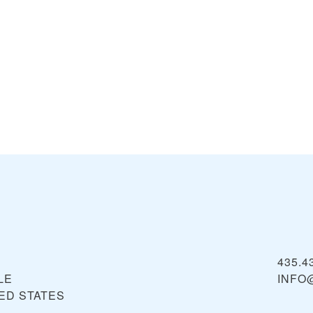
435.4
LE
INFO
ED STATES