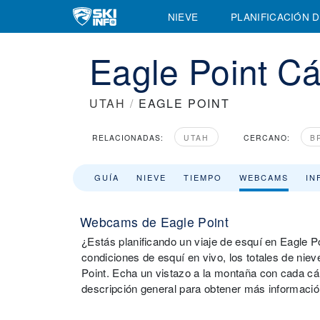
NIEVE
PLANIFICACIÓN D
Eagle Point C
UTAH
/
EAGLE POINT
RELACIONADAS:
UTAH
CERCANO:
B
GUÍA
NIEVE
TIEMPO
WEBCAMS
IN
Webcams de Eagle Point
¿Estás planificando un viaje de esquí en Eagle P
condiciones de esquí en vivo, los totales de nie
Point. Echa un vistazo a la montaña con cada cám
descripción general para obtener más información