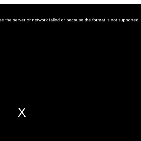
towe Village
hace 9 horas