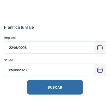
Planifica tu viaje
Registro
Salida
BUSCAR