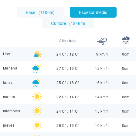
Base
(
1100m
)
Espesor medio
Cumbre
(
1246m
)
Alta / baja
Hoy
24 C°
/
12 C°
9 km/h
0cm
Mañana
27 C°
/
16 C°
12 km/h
0cm
lunes
25 C°
/
16 C°
16 km/h
0cm
martes
22 C°
/
14 C°
14 km/h
0cm
miércoles
24 C°
/
14 C°
15 km/h
0cm
jueves
26 C°
/
16 C°
10 km/h
0cm