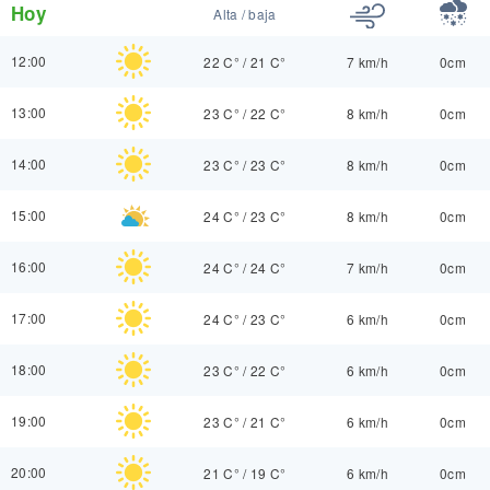
Hoy
Alta / baja
12:00
22 C°
/
21 C°
7 km/h
0cm
13:00
23 C°
/
22 C°
8 km/h
0cm
14:00
23 C°
/
23 C°
8 km/h
0cm
15:00
24 C°
/
23 C°
8 km/h
0cm
16:00
24 C°
/
24 C°
7 km/h
0cm
17:00
24 C°
/
23 C°
6 km/h
0cm
18:00
23 C°
/
22 C°
6 km/h
0cm
19:00
23 C°
/
21 C°
6 km/h
0cm
20:00
21 C°
/
19 C°
6 km/h
0cm