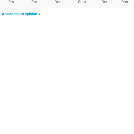
0cm
0cm
0cm
0cm
0cm
0cm
Apórtanos tu opinión